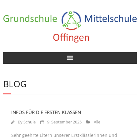
Home
BLOG
Aktuelles
Unsere Schule
INFOS FÜR DIE ERSTEN KLASSEN
Eltern
By
Schule
9. September 2025
Alle
Beratung
Sehr geehrte Eltern unserer Erstklässlerinnen und