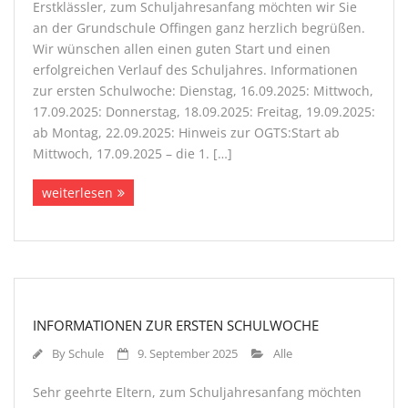
Erstklässler, zum Schuljahresanfang möchten wir Sie
Externe Partner
an der Grundschule Offingen ganz herzlich begrüßen.
Wir wünschen allen einen guten Start und einen
erfolgreichen Verlauf des Schuljahres. Informationen
Kontakt
zur ersten Schulwoche: Dienstag, 16.09.2025: Mittwoch,
17.09.2025: Donnerstag, 18.09.2025: Freitag, 19.09.2025:
Schulweghelfer
ab Montag, 22.09.2025: Hinweis zur OGTS:Start ab
Mittwoch, 17.09.2025 – die 1. […]
SMV
weiterlesen
INFORMATIONEN ZUR ERSTEN SCHULWOCHE
By
Schule
9. September 2025
Alle
Sehr geehrte Eltern, zum Schuljahresanfang möchten